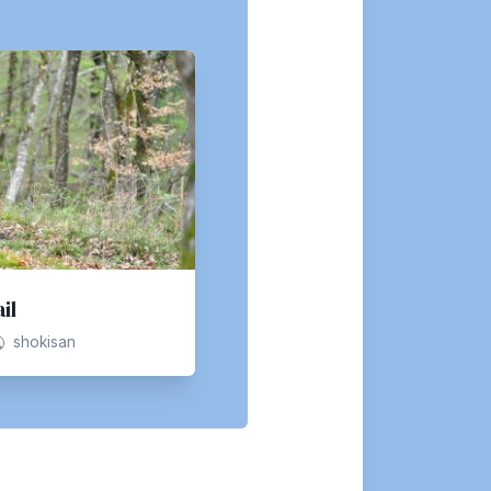
il
shokisan