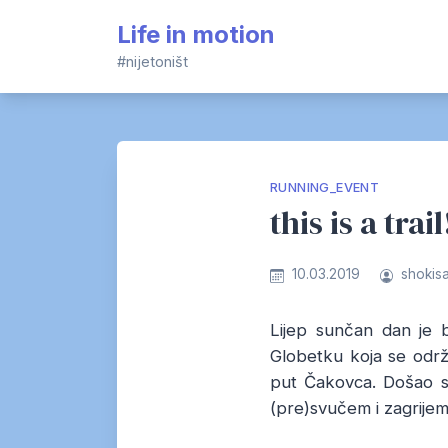
Skip
Life in motion
to
content
#nijetoništ
RUNNING_EVENT
this is a trail
10.03.2019
shokis
Lijep sunčan dan je 
Globetku koja se održ
put Čakovca. Došao sa
(pre)svučem i zagrijem m