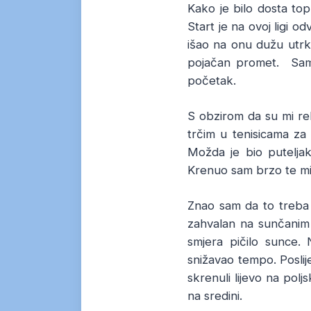
Kako je bilo dosta top
Start je na ovoj ligi 
išao na onu dužu utrk
pojačan promet. Sam s
početak.
S obzirom da su mi rek
trčim u tenisicama za 
Možda je bio puteljak,
Krenuo sam brzo te mi 
Znao sam da to treba 
zahvalan na sunčanim
smjera pičilo sunce.
snižavao tempo. Poslij
skrenuli lijevo na polj
na sredini.