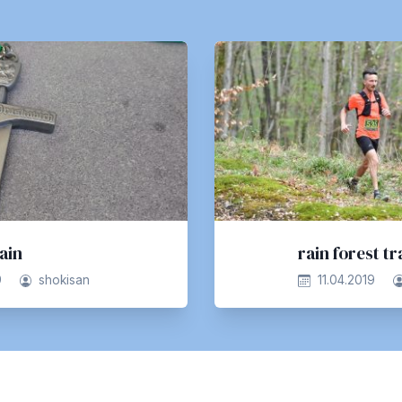
ain
rain forest tra
9
shokisan
11.04.2019