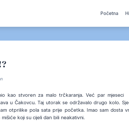
Početna
H
!?
an
bio kao stvoren za malo trčkaranja. Već par mjeseci
ava u Čakovcu. Taj utorak se održavalo drugo kolo. Sj
m otprilike pola sata prije početka. Imao sam dosta v
išiće koji su cijeli dan bili neakativni.