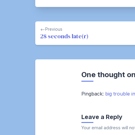
Post
Previous
navigation
28 seconds late(r)
One thought on
Pingback:
big trouble in
Leave a Reply
Your email address will no