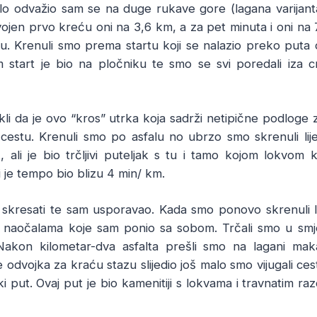
lo odvažio sam se na duge rukave gore (lagana varijanta
odvojen prvo kreću oni na 3,6 km, a za pet minuta i oni n
u. Krenuli smo prema startu koji se nalazio preko puta 
tart je bio na pločniku te smo se svi poredali iza c
li da je ovo “kros” utrka koja sadrži netipične podloge
cestu. Krenuli smo po asfalu no ubrzo smo skrenuli lije
 ali je bio trčljivi puteljak s tu i tamo kojom lokvom k
je tempo bio blizu 4 min/ km.
skresati te sam usporavao. Kada smo ponovo skrenuli li
 naočalama koje sam ponio sa sobom. Trčali smo u smje
 Nakon kilometar-dva asfalta prešli smo na lagani ma
e odvojka za kraću stazu slijedio još malo smo vijugali ce
ski put. Ovaj put je bio kamenitiji s lokvama i travnatim raz