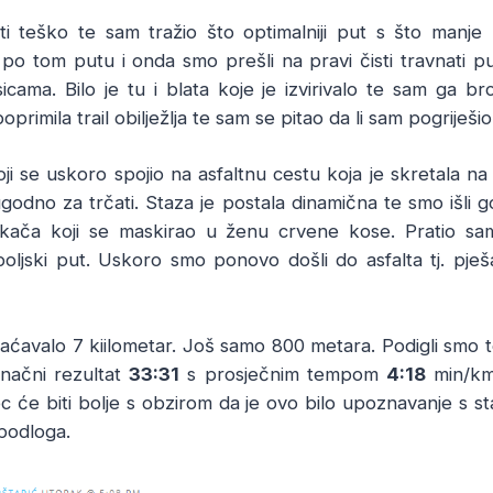
ti teško te sam tražio što optimalniji put s što man
po tom putu i onda smo prešli na pravi čisti travnati put
icama. Bilo je tu i blata koje je izvirivalo te sam ga b
primila trail obilježlja te sam se pitao da li sam pogriješi
i se uskoro spojio na asfaltnu cestu koja je skretala na
godno za trčati. Staza je postala dinamična te smo išli gore
rkača koji se maskirao u ženu crvene kose. Pratio sa
poljski put. Uskoro smo ponovo došli do asfalta tj. pj
aćavalo 7 kiilometar. Još samo 800 metara. Podigli smo te
onačni rezultat
33:31
s prosječnim tempom
4:18
min/km
ec će biti bolje s obzirom da je ovo bilo upoznavanje s 
 podloga.