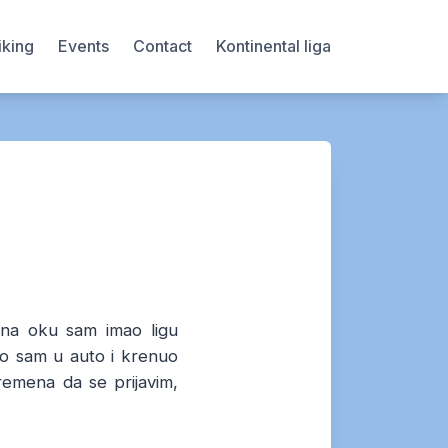
iking
Events
Contact
Kontinental liga
 na oku sam imao ligu
eo sam u auto i krenuo
remena da se prijavim,