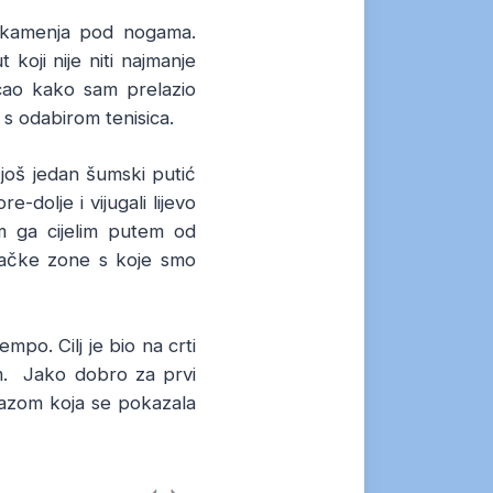
je kamenja pod nogama.
 koji nije niti najmanje
rcao kako sam prelazio
o s odabirom tenisica.
 još jedan šumski putić
-dolje i vijugali lijevo
m ga cijelim putem od
ešačke zone s koje smo
mpo. Cilj je bio na crti
. Jako dobro za prvi
stazom koja se pokazala