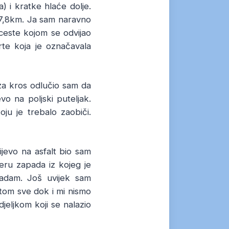
) i kratke hlaće dolje.
a 7,8km. Ja sam naravno
ceste kojom se odvijao
rte koja je označavala
 za kros odlučio sam da
vo na poljski puteljak.
oju je trebalo zaobiči.
jevo na asfalt bio sam
ru zapada iz kojeg je
kadam. Još uvijek sam
stom sve dok i mi nismo
djeljkom koji se nalazio