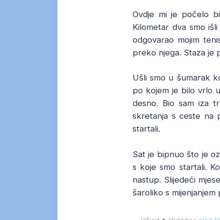
Ovdje mi je počelo bi
Kilometar dva smo išli 
odgovarao mojim tenis
preko njega. Staza je po
Ušli smo u šumarak koj
po kojem je bilo vrlo u
desno. Bio sam iza t
skretanja s ceste na 
startali.
Sat je bipnuo što je oz
s koje smo startali. K
nastup. Slijedeći mjes
šaroliko s mijenjanjem