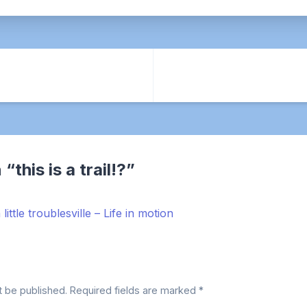
 “
this is a trail!?
”
 little troublesville – Life in motion
t be published.
Required fields are marked
*