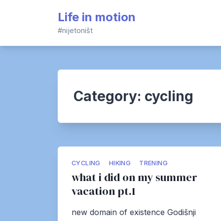
Skip
Life in motion
to
content
#nijetoništ
Category:
cycling
CYCLING
HIKING
TRENING
what i did on my summer
vacation pt.1
new domain of existence Godišnji