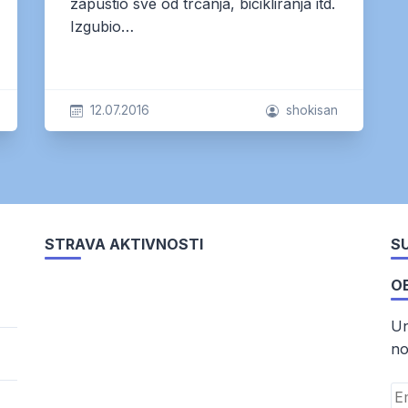
zapustio sve od trčanja, bicikliranja itd.
Izgubio…
12.07.2016
shokisan
STRAVA AKTIVNOSTI
SU
O
Un
no
Em