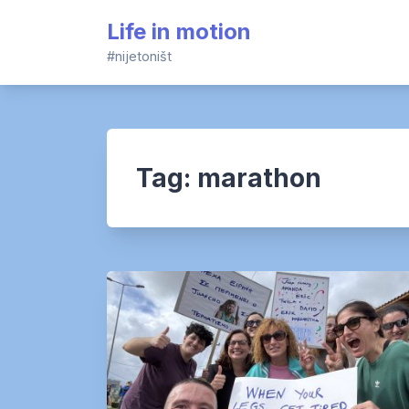
Skip
Life in motion
to
content
#nijetoništ
Tag:
marathon