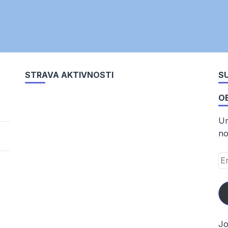
STRAVA AKTIVNOSTI
SU
O
Un
no
Em
Ad
Jo