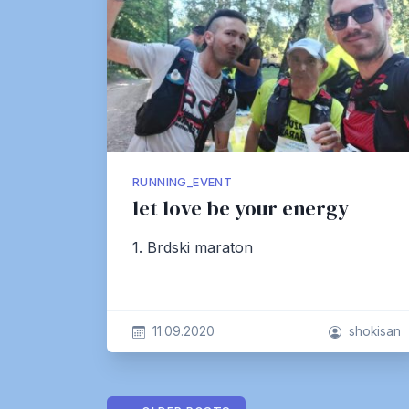
RUNNING_EVENT
let love be your energy
1. Brdski maraton
11.09.2020
shokisan