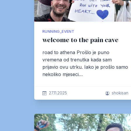
RUNNING_EVENT
welcome to the pain cave
road to athena Prošlo je puno
vremena od trenutka kada sam
prijavio ovu utrku. Iako je prošlo samo
nekoliko mjeseci…
27.11.2025
shokisan