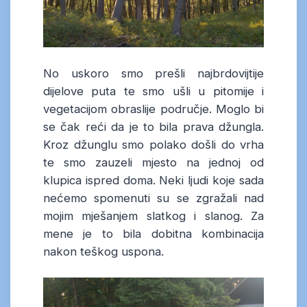
No uskoro smo prešli najbrdovijtije
dijelove puta te smo ušli u pitomije i
vegetacijom obraslije područje. Moglo bi
se čak reći da je to bila prava džungla.
Kroz džunglu smo polako došli do vrha
te smo zauzeli mjesto na jednoj od
klupica ispred doma. Neki ljudi koje sada
nećemo spomenuti su se zgražali nad
mojim mješanjem slatkog i slanog. Za
mene je to bila dobitna kombinacija
nakon teškog uspona.