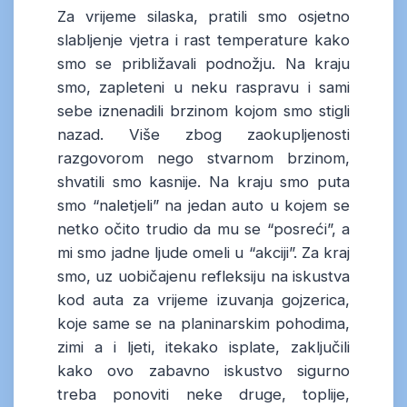
Za vrijeme silaska, pratili smo osjetno
slabljenje vjetra i rast temperature kako
smo se približavali podnožju. Na kraju
smo, zapleteni u neku raspravu i sami
sebe iznenadili brzinom kojom smo stigli
nazad. Više zbog zaokupljenosti
razgovorom nego stvarnom brzinom,
shvatili smo kasnije. Na kraju smo puta
smo “naletjeli” na jedan auto u kojem se
netko očito trudio da mu se “posreći”, a
mi smo jadne ljude omeli u “akciji”. Za kraj
smo, uz uobičajenu refleksiju na iskustva
kod auta za vrijeme izuvanja gojzerica,
koje same se na planinarskim pohodima,
zimi a i ljeti, itekako isplate, zaključili
kako ovo zabavno iskustvo sigurno
treba ponoviti neke druge, toplije,