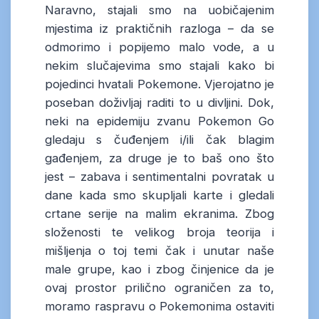
Naravno, stajali smo na uobičajenim
mjestima iz praktičnih razloga – da se
odmorimo i popijemo malo vode, a u
nekim slučajevima smo stajali kako bi
pojedinci hvatali Pokemone. Vjerojatno je
poseban doživljaj raditi to u divljini. Dok,
neki na epidemiju zvanu Pokemon Go
gledaju s čuđenjem i/ili čak blagim
gađenjem, za druge je to baš ono što
jest – zabava i sentimentalni povratak u
dane kada smo skupljali karte i gledali
crtane serije na malim ekranima. Zbog
složenosti te velikog broja teorija i
mišljenja o toj temi čak i unutar naše
male grupe, kao i zbog činjenice da je
ovaj prostor prilično ograničen za to,
moramo raspravu o Pokemonima ostaviti