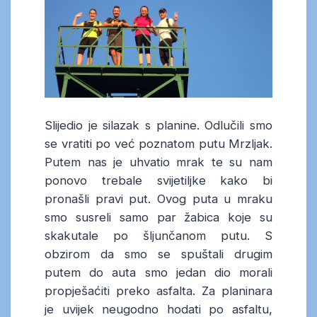
Slijedio je silazak s planine. Odlučili smo
se vratiti po već poznatom putu Mrzljak.
Putem nas je uhvatio mrak te su nam
ponovo trebale svijetiljke kako bi
pronašli pravi put. Ovog puta u mraku
smo susreli samo par žabica koje su
skakutale po šljunčanom putu. S
obzirom da smo se spuštali drugim
putem do auta smo jedan dio morali
propješaćiti preko asfalta. Za planinara
je uvijek neugodno hodati po asfaltu,