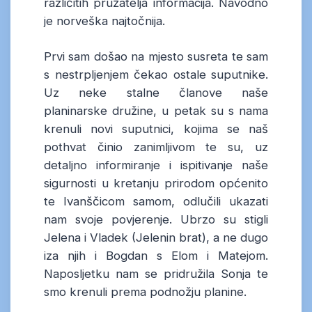
različitih pružatelja informacija. Navodno
je norveška najtočnija.
Prvi sam došao na mjesto susreta te sam
s nestrpljenjem čekao ostale suputnike.
Uz neke stalne članove naše
planinarske družine, u petak su s nama
krenuli novi suputnici, kojima se naš
pothvat činio zanimljivom te su, uz
detaljno informiranje i ispitivanje naše
sigurnosti u kretanju prirodom općenito
te Ivanščicom samom, odlučili ukazati
nam svoje povjerenje. Ubrzo su stigli
Jelena i Vladek (Jelenin brat), a ne dugo
iza njih i Bogdan s Elom i Matejom.
Naposljetku nam se pridružila Sonja te
smo krenuli prema podnožju planine.