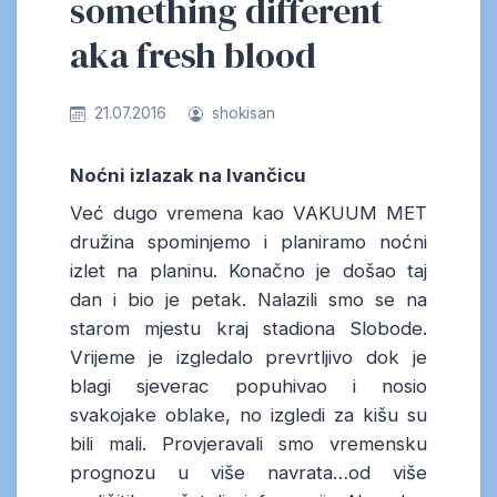
something different
aka fresh blood
21.07.2016
shokisan
Noćni izlazak na Ivančicu
Već dugo vremena kao VAKUUM MET
družina spominjemo i planiramo noćni
izlet na planinu. Konačno je došao taj
dan i bio je petak. Nalazili smo se na
starom mjestu kraj stadiona Slobode.
Vrijeme je izgledalo prevrtljivo dok je
blagi sjeverac popuhivao i nosio
svakojake oblake, no izgledi za kišu su
bili mali. Provjeravali smo vremensku
prognozu u više navrata…od više