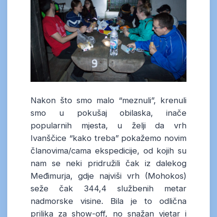
Nakon što smo malo “meznuli”, krenuli
smo u pokušaj obilaska, inače
popularnih mjesta, u želji da vrh
Ivanščice “kako treba” pokažemo novim
članovima/cama ekspedicije, od kojih su
nam se neki pridružili čak iz dalekog
Međimurja, gdje najviši vrh (Mohokos)
seže čak 344,4 službenih metar
nadmorske visine. Bila je to odlična
prilika za show-off, no snažan vjetar i