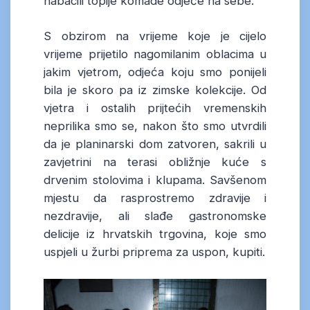
nabacili topije komade odjeće na sebe.
S obzirom na vrijeme koje je cijelo
vrijeme prijetilo nagomilanim oblacima u
jakim vjetrom, odjeća koju smo ponijeli
bila je skoro pa iz zimske kolekcije. Od
vjetra i ostalih prijtećih vremenskih
neprilika smo se, nakon što smo utvrdili
da je planinarski dom zatvoren, sakrili u
zavjetrini na terasi obližnje kuće s
drvenim stolovima i klupama. Savšenom
mjestu da rasprostremo zdravije i
nezdravije, ali slađe gastronomske
delicije iz hrvatskih trgovina, koje smo
uspjeli u žurbi priprema za uspon, kupiti.