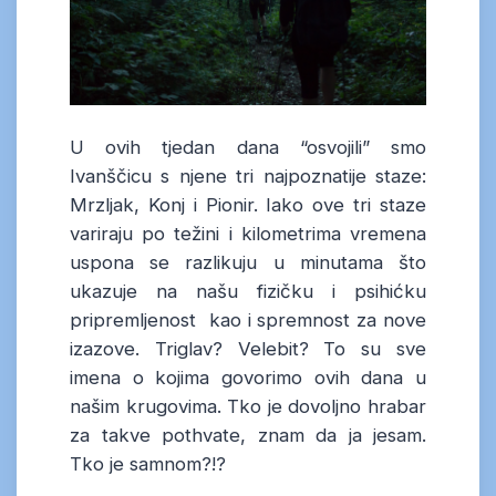
U ovih tjedan dana “osvojili” smo
Ivanščicu s njene tri najpoznatije staze:
Mrzljak, Konj i Pionir. Iako ove tri staze
variraju po težini i kilometrima vremena
uspona se razlikuju u minutama što
ukazuje na našu fizičku i psihićku
pripremljenost kao i spremnost za nove
izazove. Triglav? Velebit? To su sve
imena o kojima govorimo ovih dana u
našim krugovima. Tko je dovoljno hrabar
za takve pothvate, znam da ja jesam.
Tko je samnom?!?