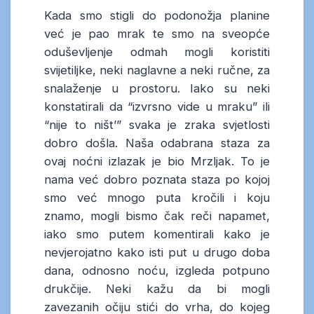
Kada smo stigli do podonožja planine
već je pao mrak te smo na sveopće
oduševljenje odmah mogli koristiti
svijetiljke, neki naglavne a neki ručne, za
snalaženje u prostoru. Iako su neki
konstatirali da “izvrsno vide u mraku” ili
“nije to ništ’” svaka je zraka svjetlosti
dobro došla. Naša odabrana staza za
ovaj noćni izlazak je bio Mrzljak. To je
nama već dobro poznata staza po kojoj
smo već mnogo puta kročili i koju
znamo, mogli bismo čak reči napamet,
iako smo putem komentirali kako je
nevjerojatno kako isti put u drugo doba
dana, odnosno noću, izgleda potpuno
drukčije. Neki kažu da bi mogli
zavezanih očiju stići do vrha, do kojeg