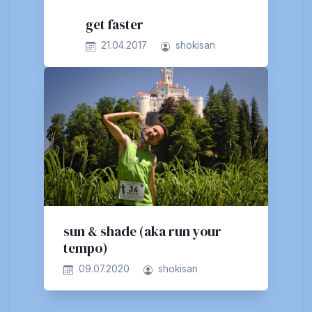
get faster
21.04.2017
shokisan
sun & shade (aka run your
tempo)
09.07.2020
shokisan