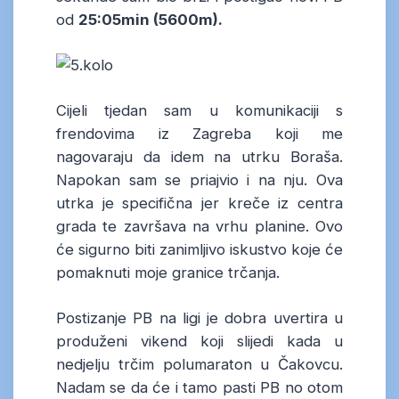
od
25:05min (5600m).
Cijeli tjedan sam u komunikaciji s
frendovima iz Zagreba koji me
nagovaraju da idem na utrku Boraša.
Napokan sam se priajvio i na nju. Ova
utrka je specifična jer kreče iz centra
grada te završava na vrhu planine. Ovo
će sigurno biti zanimljivo iskustvo koje će
pomaknuti moje granice trčanja.
Postizanje PB na ligi je dobra uvertira u
produženi vikend koji slijedi kada u
nedjelju trčim polumaraton u Čakovcu.
Nadam se da će i tamo pasti PB no otom