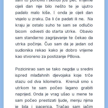
sam to ponoviti i skinuti još pet. Vrijeme
cijeli dan nije bilo nešto te je ujutro
padalo malo kiše. I onda je cijeli dan
visjelo u zraku. Da li će padati ili ne. Na
kraju je ostalo suho te sam se odlučio
bicom odvesti do starta utrke. Obavio
sam standarno zagrijavanje te čekao da
utrka počinje. Čuo sam da je jedan od
sudionika rekao kako je dobro vrijeme
kao stvoreno za postizanje PBova.
Pozicinirao sam se tako negdje u sredini
ispred mlađahnih djevojaka koje trče
stazu od dva kilometra. Krenuli smo s
utrkom te sam počeo lagano grabiti
naprijed. Onda je vrag ušao u mene te
sam počeo prestizati ljude, menju njima
je bila i pacerica. Tračao sam jačim