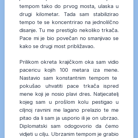
tempom tako do prvog mosta, ulaska u
drugi kilometar. Tada sam stabilizirao
tempo te se koncentrirao na jednolilčno
disanje. Tu me prestiglo nekoliko trkača.
Pace mi je bio povečan no smanjivao se
kako se drugi most približavao.
Prilikom okreta krajičkom oka sam vidio
pacericu kojih 100 metara iza mene.
Nastavio sam konstantnim tempom te
pokušao uhvatiti pace trkača ispred
mene koji je nosio plavi dres. Natjecatelj
kojeg sam u prošlom kolu pestigao u
ciljnoj ravnini me lagano prelazio te me
pitao da li sam ja usporio ili je on ubrzao.
Diplomatski sam odogovorio da ćemo
vidjeti u cilju. Ubrzanim tempom je grabio