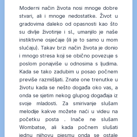
Moderni način života nosi mnoge dobre
stvari, ali i mnoge nedostatke. Život u
gradovima daleko od opasnosti kao što
su divlje životinje i sl., umanjilo je naše
instiktivne osjećaje (ili je to samo u mom
slućaju). Takav brzi način života je donio
i mnogo stresa koji se obično povezuje s
poslom ponajviše u odnosima s ljudima.
Kada se tako zadubim u posao počnem
previše razmišljati. Znate one trenutke u
životu kada se nešto događa oko vas, a
onda se sjetim nekog glupog događaja iz
svoje mladosti. Za smirivanje slušam
melodije kakve možete naći u videu na
početku posta . Inače ne slušam
Wombatse, ali kada počnem slušati
jednu njihovu pjesmu onda se ostale