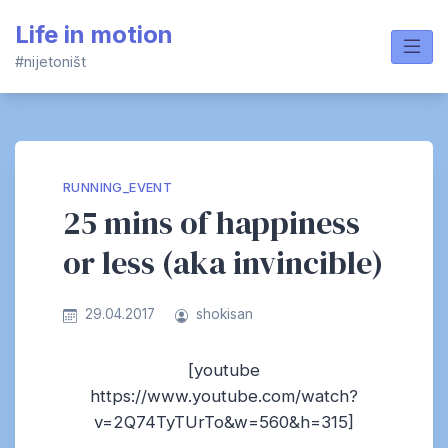
Skip
Life in motion
to
content
#nijetoništ
RUNNING_EVENT
25 mins of happiness
or less (aka invincible)
29.04.2017
shokisan
[youtube
https://www.youtube.com/watch?
v=2Q74TyTUrTo&w=560&h=315]