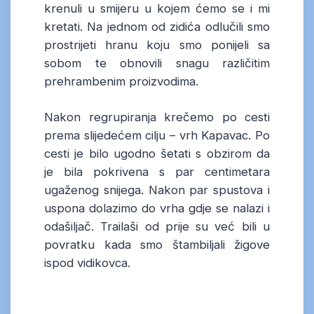
krenuli u smijeru u kojem ćemo se i mi
kretati. Na jednom od zidića odlučili smo
prostrijeti hranu koju smo ponijeli sa
sobom te obnovili snagu različitim
prehrambenim proizvodima.
Nakon regrupiranja krečemo po cesti
prema slijedećem cilju – vrh Kapavac. Po
cesti je bilo ugodno šetati s obzirom da
je bila pokrivena s par centimetara
ugaženog snijega. Nakon par spustova i
uspona dolazimo do vrha gdje se nalazi i
odašiljač. Trailaši od prije su već bili u
povratku kada smo štambiljali žigove
ispod vidikovca.