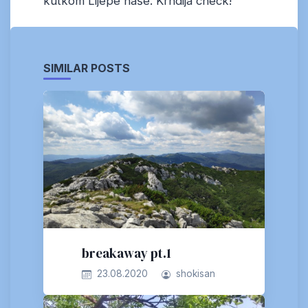
kutkom Lijepe naše. Krndija check!
SIMILAR POSTS
breakaway pt.1
23.08.2020
shokisan