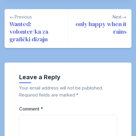
Post
Previous
Next
navigation
Wanted:
only happy when it
volonter/ka za
rains
grafički dizajn
Leave a Reply
Your email address will not be published.
Required fields are marked
*
Comment
*