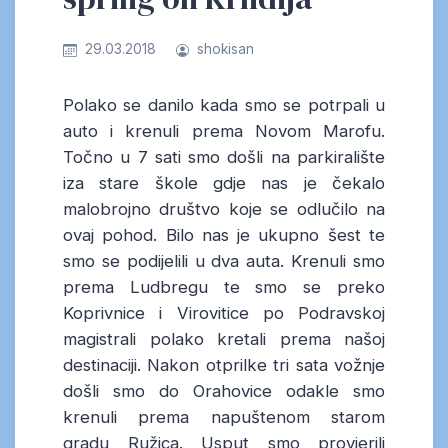
29.03.2018
shokisan
Polako se danilo kada smo se potrpali u
auto i krenuli prema Novom Marofu.
Točno u 7 sati smo došli na parkiralište
iza stare škole gdje nas je čekalo
malobrojno društvo koje se odlučilo na
ovaj pohod. Bilo nas je ukupno šest te
smo se podijelili u dva auta. Krenuli smo
prema Ludbregu te smo se preko
Koprivnice i Virovitice po Podravskoj
magistrali polako kretali prema našoj
destinaciji. Nakon otprilke tri sata vožnje
došli smo do Orahovice odakle smo
krenuli prema napuštenom starom
gradu Ružica. Usput smo provjerili