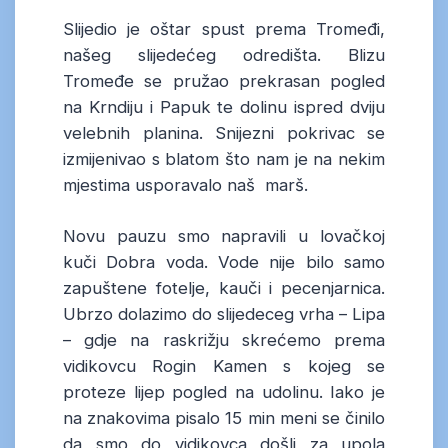
Slijedio je oštar spust prema Tromeđi,
našeg slijedećeg odredišta. Blizu
Tromeđe se pružao prekrasan pogled
na Krndiju i Papuk te dolinu ispred dviju
velebnih planina. Snijezni pokrivac se
izmijenivao s blatom što nam je na nekim
mjestima usporavalo naš marš.
Novu pauzu smo napravili u lovačkoj
kuči Dobra voda. Vode nije bilo samo
zapuštene fotelje, kauči i pecenjarnica.
Ubrzo dolazimo do slijedeceg vrha – Lipa
– gdje na raskrižju skrećemo prema
vidikovcu Rogin Kamen s kojeg se
proteze lijep pogled na udolinu. Iako je
na znakovima pisalo 15 min meni se činilo
da smo do vidikovca došli za upola