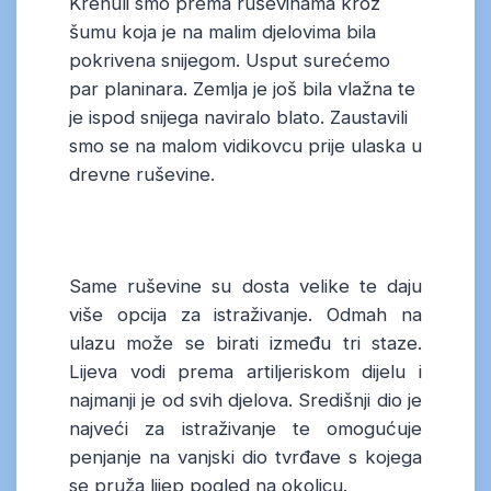
Krenuli smo prema ruševinama kroz
šumu koja je na malim djelovima bila
pokrivena snijegom. Usput surećemo
par planinara. Zemlja je još bila vlažna te
je ispod snijega naviralo blato. Zaustavili
smo se na malom vidikovcu prije ulaska u
drevne ruševine.
Same ruševine su dosta velike te daju
više opcija za istraživanje. Odmah na
ulazu može se birati između tri staze.
Lijeva vodi prema artiljeriskom dijelu i
najmanji je od svih djelova. Središnji dio je
najveći za istraživanje te omogućuje
penjanje na vanjski dio tvrđave s kojega
se pruža lijep pogled na okolicu.