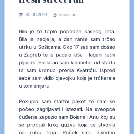
30.09.2019
shokisan
Bilo je to toplo popodne kasnog ljeta.
Bila je nedjelja, a dan ranije sam trčao
utrku u Sošicama. Oko 17 sati sam došao
u Zagreb te je padala kiša – lagani ljetni
pljusak. Parkirao sam kilometar od starta
te sam krenuo prema Kvatriću. Ispred
sebe sam vidio djevojku koja je trčkarala
u tom smjeru.
Pokupio sam startni paket te sam se
počeo zagrijavati i istezati. Na sveopće
čuđenje zapazio sam Bojana i Anu koji su
se probijali kroz gužvu koja se stvorila
na rubu trga. Počeli smo zajedno