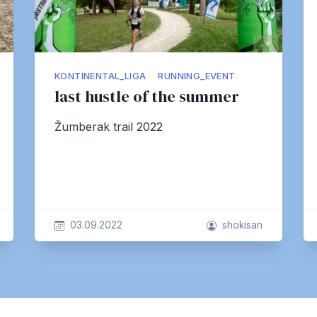
KONTINENTAL_LIGA
RUNNING_EVENT
last hustle of the summer
Žumberak trail 2022
03.09.2022
shokisan