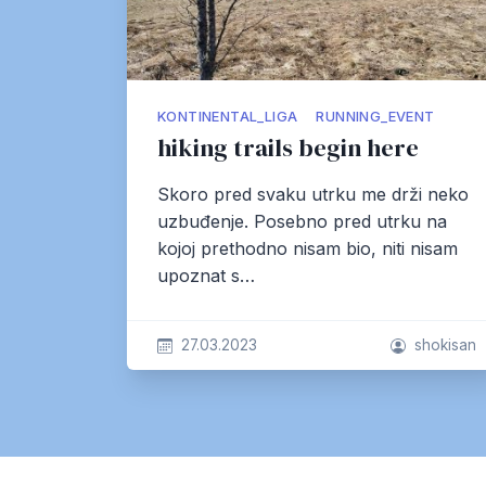
KONTINENTAL_LIGA
RUNNING_EVENT
hiking trails begin here
Skoro pred svaku utrku me drži neko
uzbuđenje. Posebno pred utrku na
kojoj prethodno nisam bio, niti nisam
upoznat s…
27.03.2023
shokisan