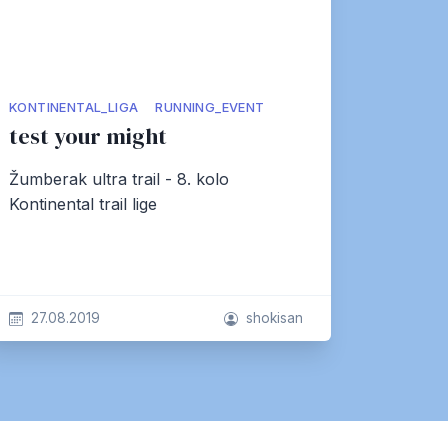
KONTINENTAL_LIGA
RUNNING_EVENT
test your might
Žumberak ultra trail - 8. kolo
Kontinental trail lige
27.08.2019
shokisan