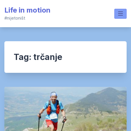
Skip
Life in motion
to
content
#nijetoništ
Tag:
trčanje