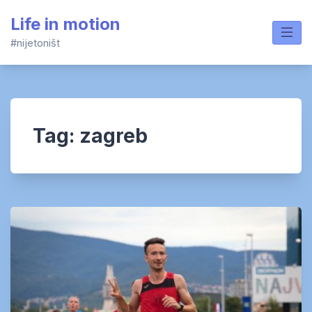
Skip
Life in motion
to
content
#nijetoništ
Tag:
zagreb