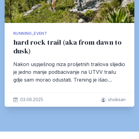
RUNNING_EVENT
hard rock trail (aka from dawn to
dusk)
Nakon uspješnog niza proljetnih trailova slijedio
je jedno manje podbacivanje na UTVV trailu
gdje sam morao odustati. Trening je išao…
03.06.2025
shokisan