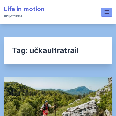
Skip
Life in motion
to
content
#nijetoništ
Tag:
učkaultratrail