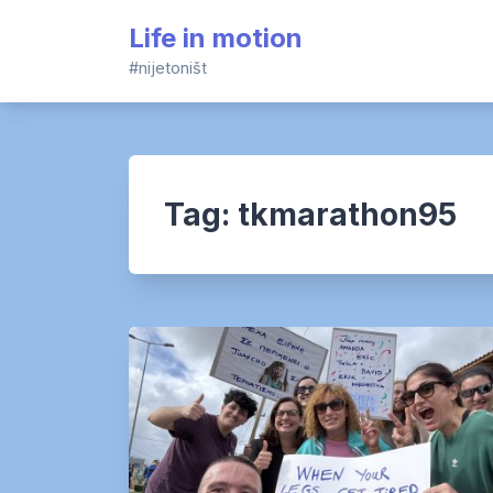
Skip
Life in motion
to
content
#nijetoništ
Tag:
tkmarathon95