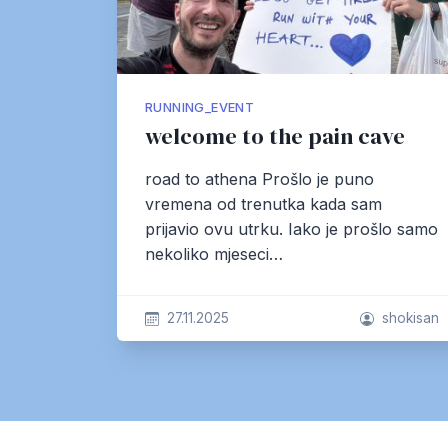
RUNNING_EVENT
welcome to the pain cave
road to athena Prošlo je puno
vremena od trenutka kada sam
prijavio ovu utrku. Iako je prošlo samo
nekoliko mjeseci…
27.11.2025
shokisan