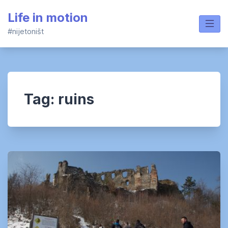
Skip
Life in motion
to
content
#nijetoništ
Tag:
ruins