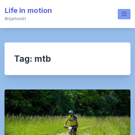
Skip
Life in motion
to
content
#nijetoništ
Tag:
mtb