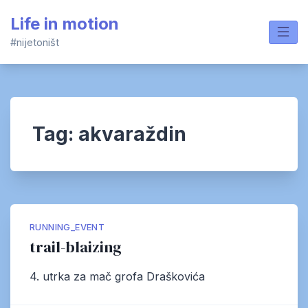
Skip
Life in motion
to
content
#nijetoništ
Tag:
akvaraždin
RUNNING_EVENT
trail-blaizing
4. utrka za mač grofa Draškovića