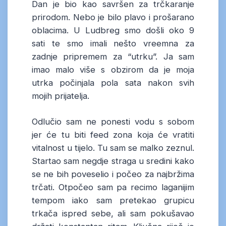
Dan je bio kao savršen za trčkaranje
prirodom. Nebo je bilo plavo i prošarano
oblacima. U Ludbreg smo došli oko 9
sati te smo imali nešto vreemna za
zadnje pripremem za “utrku”. Ja sam
imao malo više s obzirom da je moja
utrka počinjala pola sata nakon svih
mojih prijatelja.
Odlučio sam ne ponesti vodu s sobom
jer će tu biti feed zona koja će vratiti
vitalnost u tijelo. Tu sam se malko zeznul.
Startao sam negdje straga u sredini kako
se ne bih poveselio i počeo za najbržima
trčati. Otpočeo sam pa recimo laganijim
tempom iako sam pretekao grupicu
trkača ispred sebe, ali sam pokušavao