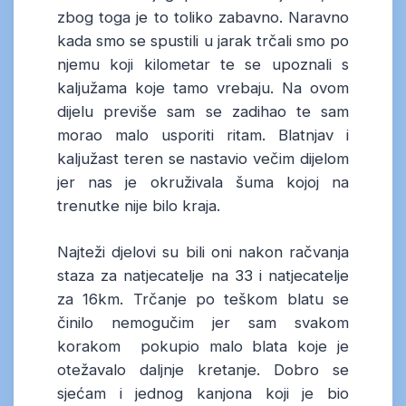
zbog toga je to toliko zabavno. Naravno
kada smo se spustili u jarak trčali smo po
njemu koji kilometar te se upoznali s
kaljužama koje tamo vrebaju. Na ovom
dijelu previše sam se zadihao te sam
morao malo usporiti ritam. Blatnjav i
kaljužast teren se nastavio večim dijelom
jer nas je okruživala šuma kojoj na
trenutke nije bilo kraja.
Najteži djelovi su bili oni nakon račvanja
staza za natjecatelje na 33 i natjecatelje
za 16km. Trčanje po teškom blatu se
činilo nemogučim jer sam svakom
korakom pokupio malo blata koje je
otežavalo daljnje kretanje. Dobro se
sjećam i jednog kanjona koji je bio