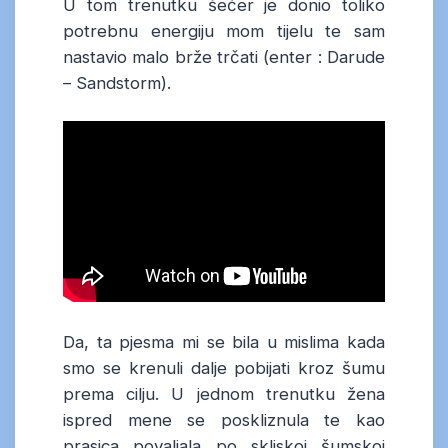
U tom trenutku šećer je donio toliko
potrebnu energiju mom tijelu te sam
nastavio malo brže trčati (enter : Darude
– Sandstorm).
Da, ta pjesma mi se bila u mislima kada
smo se krenuli dalje pobijati kroz šumu
prema cilju. U jednom trenutku žena
ispred mene se poskliznula te kao
prasica povaljala po skliskoj šumskoj