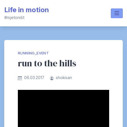
Skip
Life in motion
to
content
#nijetoništ
RUNNING_EVENT
run to the hills
06.03.2017
shokisan