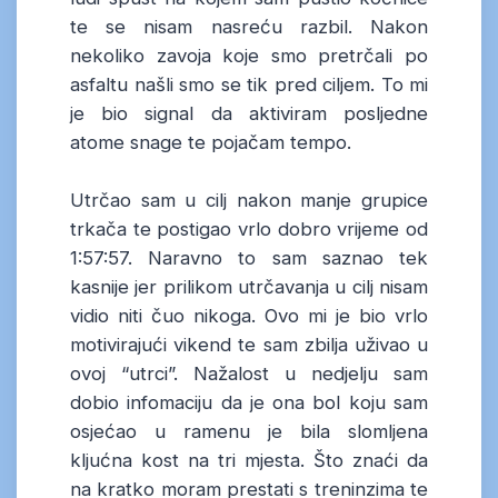
te se nisam nasreću razbil. Nakon
nekoliko zavoja koje smo pretrčali po
asfaltu našli smo se tik pred ciljem. To mi
je bio signal da aktiviram posljedne
atome snage te pojačam tempo.
Utrčao sam u cilj nakon manje grupice
trkača te postigao vrlo dobro vrijeme od
1:57:57. Naravno to sam saznao tek
kasnije jer prilikom utrčavanja u cilj nisam
vidio niti čuo nikoga. Ovo mi je bio vrlo
motivirajući vikend te sam zbilja uživao u
ovoj “utrci”. Nažalost u nedjelju sam
dobio infomaciju da je ona bol koju sam
osjećao u ramenu je bila slomljena
kljućna kost na tri mjesta. Što znaći da
na kratko moram prestati s treninzima te