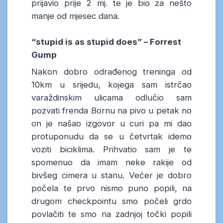
prijavio prije 2 mj. te je bio za nešto
manje od mjesec dana.
“stupid is as stupid does” – Forrest
Gump
Nakon dobro odrađenog treninga od
10km u srijedu, kojega sam istrčao
varaždinskim ulicama odlučio sam
pozvati frenda Bornu na pivo u petak no
on je našao izgovor u curi pa mi dao
protuponudu da se u četvrtak idemo
voziti biciklima. Prihvatio sam je te
spomenuo da imam neke rakije od
bivšeg cimera u stanu. Većer je dobro
počela te prvo nismo puno popili, na
drugom checkpointu smo počeli grdo
povlačiti te smo na zadnjoj točki popili