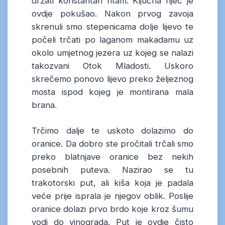
držati konstantan ritam. Ključna riječ je
ovdje pokušao. Nakon prvog zavoja
skrenuli smo stepenicama dolje lijevo te
počeli trčati po laganom makadamu uz
okolo umjetnog jezera uz kojeg se nalazi
takozvani Otok Mladosti. Uskoro
skrečemo ponovo lijevo preko željeznog
mosta ispod kojeg je montirana mala
brana.
Trčimo dalje te uskoto dolazimo do
oranice. Da dobro ste pročitali trčali smo
preko blatnjave oranice bez nekih
posebnih puteva. Nazirao se tu
trakotorski put, ali kiša koja je padala
veće prije isprala je njegov oblik. Poslije
oranice dolazi prvo brdo koje kroz šumu
vodi do vinograda. Put je ovdje čisto