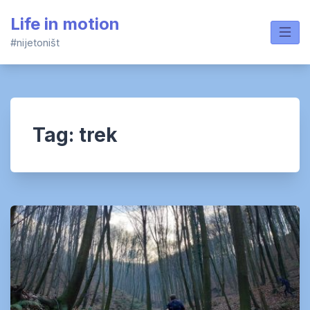
Skip
Life in motion
to
content
#nijetoništ
Tag:
trek