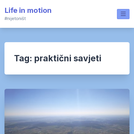
Skip
Life in motion
to
content
#nijetoništ
Tag:
praktični savjeti