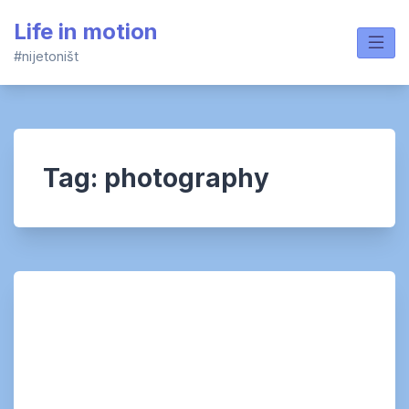
Skip
Life in motion
to
content
#nijetoništ
Tag:
photography