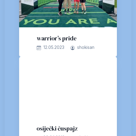
warrior’s pride
12.05.2023
shokisan
osiječki čuspajz