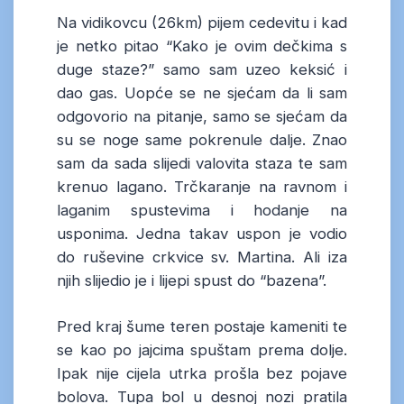
Na vidikovcu (26km) pijem cedevitu i kad
je netko pitao “Kako je ovim dečkima s
duge staze?” samo sam uzeo keksić i
dao gas. Uopće se ne sjećam da li sam
odgovorio na pitanje, samo se sjećam da
su se noge same pokrenule dalje. Znao
sam da sada slijedi valovita staza te sam
krenuo lagano. Trčkaranje na ravnom i
laganim spustevima i hodanje na
usponima. Jedna takav uspon je vodio
do ruševine crkvice sv. Martina. Ali iza
njih slijedio je i lijepi spust do “bazena”.
Pred kraj šume teren postaje kameniti te
se kao po jajcima spuštam prema dolje.
Ipak nije cijela utrka prošla bez pojave
bolova. Tupa bol u desnoj nozi pratila