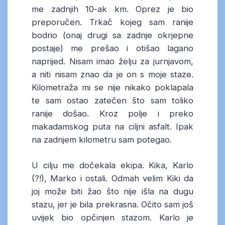
me zadnjih 10-ak km. Oprez je bio
preporučen. Trkač kojeg sam ranije
bodrio (onaj drugi sa zadnje okrjepne
postaje) me prešao i otišao lagano
naprijed. Nisam imao želju za jurnjavom,
a niti nisam znao da je on s moje staze.
Kilometraža mi se nije nikako poklapala
te sam ostao zatečen što sam toliko
ranije došao. Kroz polje i preko
makadamskog puta na ciljni asfalt. Ipak
na zadnjem kilometru sam potegao.
U cilju me dočekala ekipa. Kika, Karlo
(?!), Marko i ostali. Odmah velim Kiki da
joj može biti žao što nije išla na dugu
stazu, jer je bila prekrasna. Očito sam još
uvijek bio opčinjen stazom. Karlo je