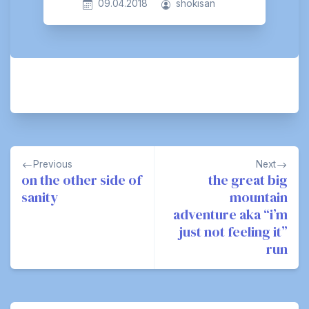
09.04.2018
shokisan
Post
Previous
Next
navigation
on the other side of
the great big
sanity
mountain
adventure aka “i’m
just not feeling it”
run