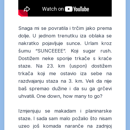
Snaga mi se povratila i trčim jako prema
dolje. U jednom trenutku iza oblaka se
nakratko pojavljuje sunce. Urlam kroz
šumu “SUNCEEEE”. Koji sugar rush.
Dostižem neke sporije trkače s kraće
staze. Na 23. km (uspon) dostižem
trkača koji me ostavio iza sebe na
razdvajanju staza na 3. km. Veli da nije
baš spremao dužine i da su ga grčevi
uhvatili. One down, how many to go?
Izmjenjuju se makadam i planinarske
staze. I sada sam malo požalio što nisam
uzeo još komada naranče na zadnjoj