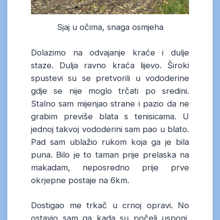
Sjaj u očima, snaga osmjeha
Dolazimo na odvajanje kraće i dulje
staze. Dulja ravno kraća lijevo. Široki
spustevi su se pretvorili u vododerine
gdje se nije moglo trčati po sredini.
Stalno sam mijenjao strane i pazio da ne
grabim previše blata s tenisicama. U
jednoj takvoj vododerini sam pao u blato.
Pad sam ublažio rukom koja ga je bila
puna. Bilo je to taman prije prelaska na
makadam, neposredno prije prve
okrjepne postaje na 6km.
Dostigao me trkač u crnoj opravi. No
ostavio sam ga kada su počeli usponi.