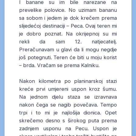
I banane su im bile narezane na
prevelike polovice. No uzimam bananu
sa sobom i jedem je dok krečem prema
slijedećoj destinaciji – Peca. Ovaj teren mi
je dobro poznat. Na okrijepnoj su mi
rekli da sam 12. natjecatelj.
Preračunavam u glavi da li mogu negdje
još potegnuti. Teren će biti u moju korist
– brda. Vračam se prema Kalniku.
Nakon kilometra po planinarskoj stazi
kreće prvi umjereni uspon kroz šumu.
Na jednom djelu staza se izravnava
nakon čega se nagib povečava. Tempo
trpi i to mi je najlošija dionica. Opet
skrečemo desno s širokog puta prema
zadnjem usponu na Pecu. Uspon je