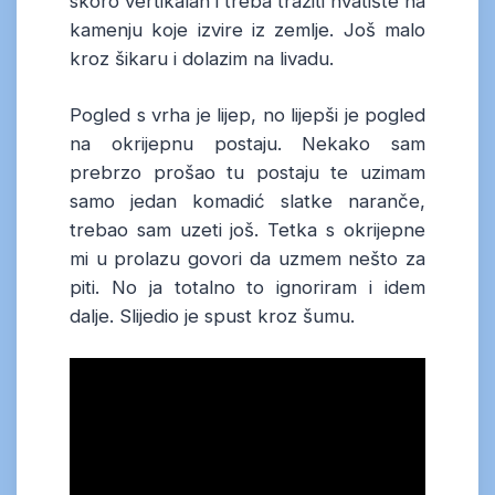
skoro vertikalan i treba tražiti hvatište na
kamenju koje izvire iz zemlje. Još malo
kroz šikaru i dolazim na livadu.
Pogled s vrha je lijep, no lijepši je pogled
na okrijepnu postaju. Nekako sam
prebrzo prošao tu postaju te uzimam
samo jedan komadić slatke naranče,
trebao sam uzeti još. Tetka s okrijepne
mi u prolazu govori da uzmem nešto za
piti. No ja totalno to ignoriram i idem
dalje. Slijedio je spust kroz šumu.