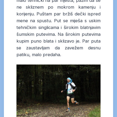
malo tehnički na par mjesta, pazim da se
ne skliznem po mokrom kamenju i
korijenju. Puštam par bržiš dečki ispred
mene na spustu. Put se miješa s uskim
tehničkim singlicama i širokim blatnjavim
šumskim putevima. Na širokim putevima
kupim puno blata i sklizavo je. Par puta
se zaustavljam da zavežem desnu
patiku, malo predaha.