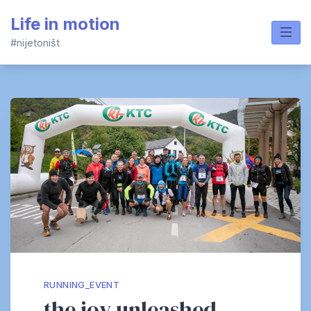
Skip
Life in motion
to
content
#nijetoništ
RUNNING_EVENT
the joy unleashed