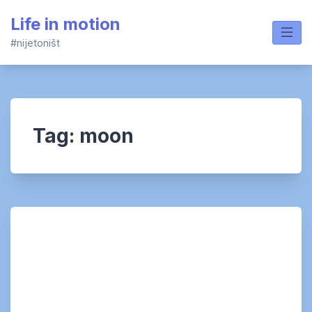
Skip
Life in motion
to
content
#nijetoništ
Tag:
moon